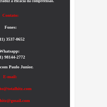
traduz a eficácia da compreensão.
Contato:
Fones:
11) 3537-0652
Whatsapp:
1) 98144-2772
com Paulo Junior.
E-mail:
to@totalhitz.com
lhitz@gmail.com