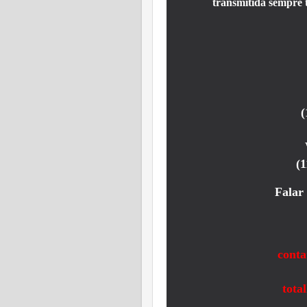
transmitida sempre 
(
(1
Falar 
conta
tota