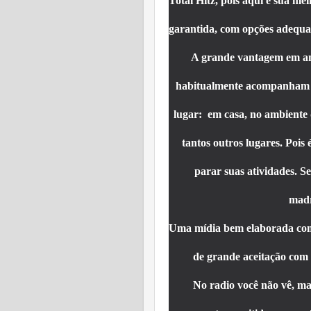
Total Hitz, pois aqui é sua me
garantida, com opções adequa
A grande vantagem em an
habitualmente acompanham a
lugar: em casa, no ambiente d
tantos outros lugares. Pois
parar suas atividades. S
madr
Uma mídia bem elaborada com
de grande aceitação com 
No radio você não vê, ma